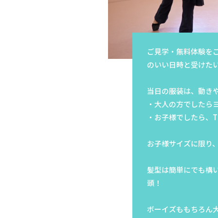
ご見学・無料体験を
のいい日時と受けた
当日の服装は、動きや
・大人の方でしたら
・お子様でしたら、T
お子様サイズに限り
髪型は簡単にでも構
頭！
ボーイズももちろん