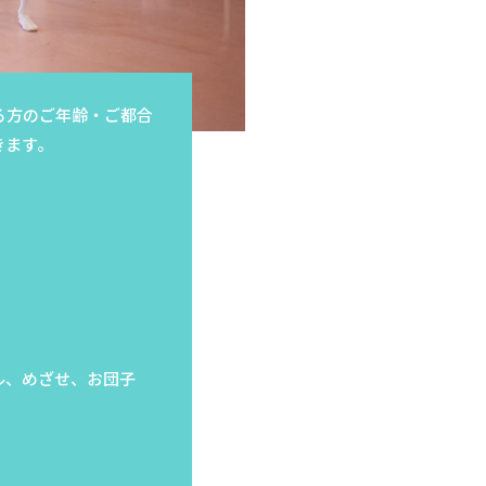
る方のご年齢・ご都合
きます。
ル、めざせ、お団子